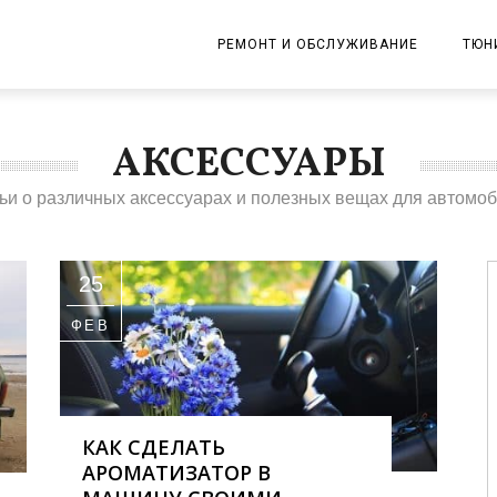
РЕМОНТ И ОБСЛУЖИВАНИЕ
ТЮН
ДВИГАТЕЛЬ
АКСЕССУАРЫ
ТРАНСМИССИЯ
ьи о различных аксессуарах и полезных вещах для автомо
ПОДВЕСКА И РУЛЬ
ТОРМОЗА
25
ЭЛЕКТРИКА
ФЕВ
ШИНЫ И ДИСКИ
ВЫХЛОПНАЯ СИСТЕМА
КАК СДЕЛАТЬ
ТОПЛИВНАЯ СИСТЕМА
АРОМАТИЗАТОР В
КУЗОВ