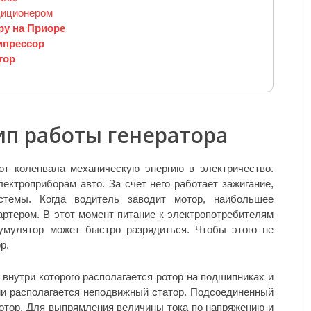
ндиционером
ру на Приоре
омпрессор
тор
ип работы генератора
от коленвала механическую энергию в электричество.
лектроприборам авто. За счет него работает зажигание,
стемы. Когда водитель заводит мотор, наибольшее
артером. В этот момент питание к электропотребителям
кумулятор может быстро разрядиться. Чтобы этого не
р.
 внутри которого располагается ротор на подшипниках и
и располагается неподвижный статор. Подсоединенный
ротор. Для выпрямления величины тока по напряжению и