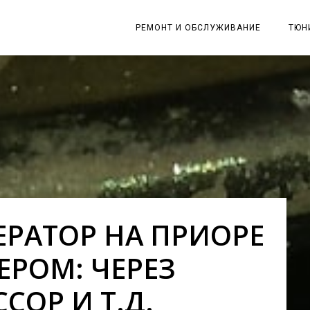
РЕМОНТ И ОБСЛУЖИВАНИЕ
ТЮН
ДВИГАТЕЛЬ
ТРАНСМИССИЯ
ПОДВЕСКА И РУЛЬ
ТОРМОЗА
ЭЛЕКТРИКА
ШИНЫ И ДИСКИ
ЕРАТОР НА ПРИОРЕ
ВЫХЛОПНАЯ СИСТЕМА
РОМ: ЧЕРЕЗ
ТОПЛИВНАЯ СИСТЕМА
СОР И Т.Д.
КУЗОВ