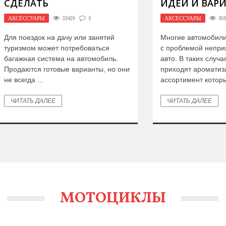
ИДЕЙ И ВАРИАНТОВ
АКСЕССУАРЫ
АКСЕССУАРЫ
85059
0
Самыми распро
опасностями, к
Многие автомобилисты сталкиваются
многих автомоби
с проблемой неприятного запаха в
кража самой ма
авто. В таких случаях на помощь
ее элементов. 
приходят ароматизаторы,
транспортных ср
ассортимент которых на полках ...
сталкиваются ...
ЧИТАТЬ ДАЛЕЕ
ЧИТАТЬ ДАЛЕЕ
МОТОЦИКЛЫ