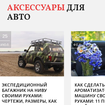
АКСЕССУАРЫ
ДЛЯ
АВТО
25
6
ФЕВ
ЯНВ
КАК СДЕЛАТЬ
КАК ЗАЩИ
АРОМАТИЗАТОР В
АККУМУЛЯТ
МАШИНУ СВОИМИ
10 СПОСО
РУКАМИ: 11 ПРОСТЫХ
АКБ