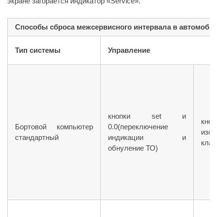
экране загорается индикатор «Service».
Способы сброса межсервисного интервала в автомоби
Тип системы
Управление
кнопки set и
к
Бортовой компьютер
0.0(переключение
изоб
стандартный
индикации и
клав
обнуление ТО)