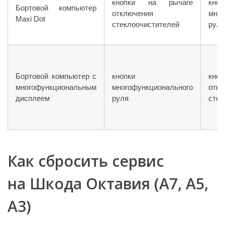
кнопки на рычаге
кноп
Бортовой компьютер
отключения
мног
Maxi Dot
стеклоочистителей
руля
Бортовой компьютер с
кнопки
кно
многофункциональным
многофункционального
откл
дисплеем
руля
стек
Как сбросить сервис
на Шкода Октавия (А7, А5,
А3)